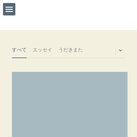
soso
about
NEWS
すべて
エッセイ
うだきまた
にゃーにゃーごろごろ焙煎所
sosoのそそわけ
インスタグラム
ブログ
Work
表札