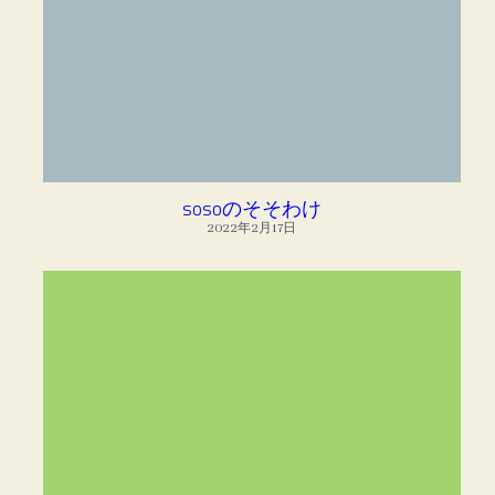
WeekEnd工務店
トーストバンド
Info
お問い合わせ
sosoのそそわけ
2022年2月17日
取扱店
最後
木全ゆきこ
木全俊吾
note